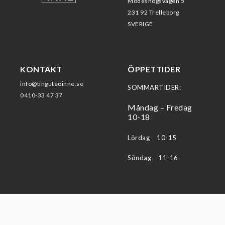
Modeshögsvägen 5
231 92 Trelleborg
SVERIGE
KONTAKT
ÖPPETTIDER
info@tinguteoinne.se
SOMMARTIDER:
0410-33 47 37
Måndag – Fredag
10-18
Lördag 10-15
Söndag 11-16