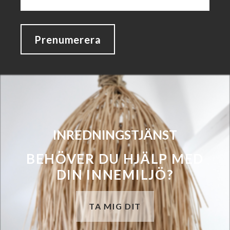
Prenumerera
INREDNINGSTJÄNST
BEHÖVER DU HJÄLP MED
DIN INNEMILJÖ?
TA MIG DIT