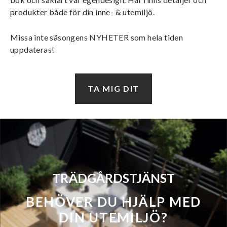
produkter både för din inne- & utemiljö.
Missa inte säsongens NYHETER som hela tiden
uppdateras!
TA MIG DIT
TRÄDGÅRDSTJÄNST
BEHÖVER DU HJÄLP MED
DIN UTEMILJÖ?