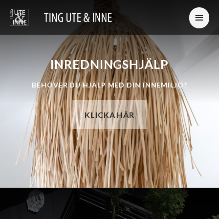
INREDNINGSHJÄLP
BEHÖVER DU HJÄLP MED DIN INNEMILJÖ?
KLICKA HÄR