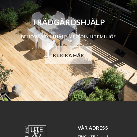
TRÄDGÅRDSHJÄLP​
BEHÖVER DU HJÄLP MED DIN UTEMILJÖ?
KLICKA HÄR
VÅR ADRESS
TING UTE & INNE