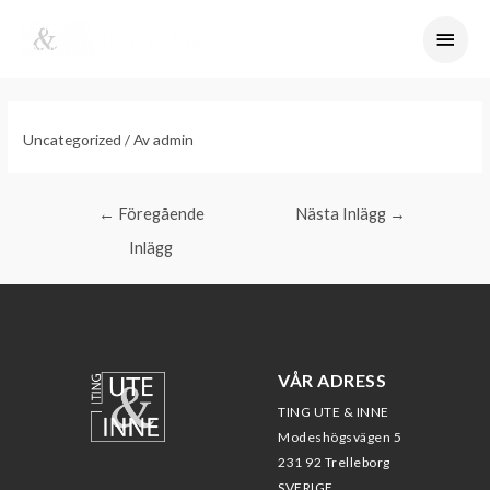
Uncategorized
/ Av
admin
←
Föregående
Nästa Inlägg
→
Inlägg
VÅR ADRESS
TING UTE & INNE
Modeshögsvägen 5
231 92 Trelleborg
SVERIGE