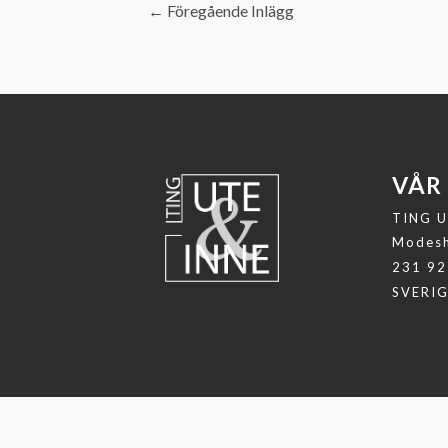
←
Föregående Inlägg
VÅR
TING U
Modesh
231 92
SVERI