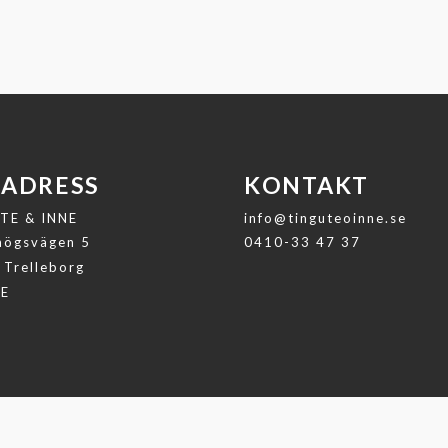
 ADRESS
KONTAKT
TE & INNE
info@tinguteoinne.se
ögsvägen 5
0410-33 47 37
 Trelleborg
GE