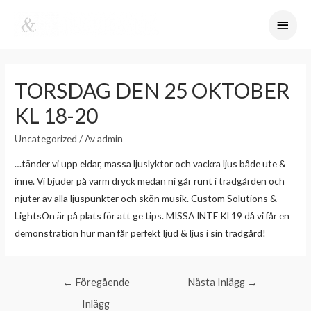
TORSDAG DEN 25 OKTOBER
KL 18-20
Uncategorized
/ Av
admin
…tänder vi upp eldar, massa ljuslyktor och vackra ljus både ute &
inne. Vi bjuder på varm dryck medan ni går runt i trädgården och
njuter av alla ljuspunkter och skön musik. Custom Solutions &
LightsOn är på plats för att ge tips. MISSA INTE Kl 19 då vi får en
demonstration hur man får perfekt ljud & ljus i sin trädgård!
←
Föregående
Nästa Inlägg
→
Inlägg