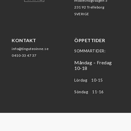
Modeshögsvägen 5
231 92 Trelleborg
SVERIGE
KONTAKT
ÖPPETTIDER
info@tinguteoinne.se
SOMMARTIDER:
0410-33 47 37
Måndag – Fredag
10-18
Lördag 10-15
Söndag 11-16