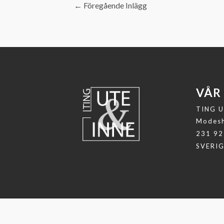
←
Föregående Inlägg
VÅR
TING U
Modesh
231 92
SVERI