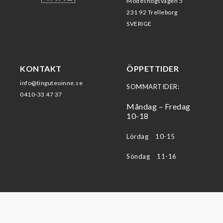
Modeshögsvägen 5
231 92 Trelleborg
SVERIGE
KONTAKT
ÖPPETTIDER
info@tinguteoinne.se
SOMMARTIDER:
0410-33 47 37
Måndag – Fredag
10-18
Lördag 10-15
Söndag 11-16