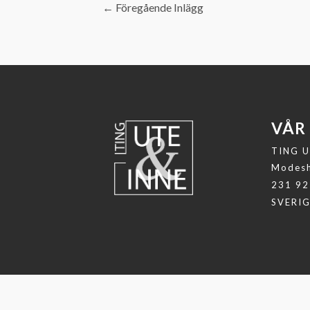
←
Föregående Inlägg
VÅR
TING U
Modesh
231 92
SVERI