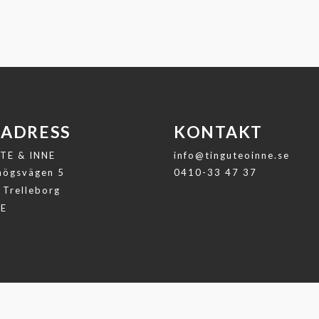
 ADRESS
KONTAKT
TE & INNE
info@tinguteoinne.se
ögsvägen 5
0410-33 47 37
 Trelleborg
GE