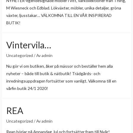
NYHETER-egendesignade möbler i vitt, vårkollektioner från Thing,
M Wiesneck och Edblad. Lökväxter, möbler, unika detaljer, gröna
växter, ljusstakar… VÄLKOMNA TILL EN VÅR INSPIRERAD
BUTIK!
Vintervila…
Uncategorized
/ Av
admin
Nu gör vi om butiken, åker på mässor och beställer hem alla
nyheter – både till butik & nätbutik! Trädgårds- och
inredningsuppdragen fortsätter som vanligt. Välkomna till en
vårfin butik 24/1 2020!
REA
Uncategorized
/ Av
admin
Rean börjar på Annandag Jul och fortsätter fram till Nyår!