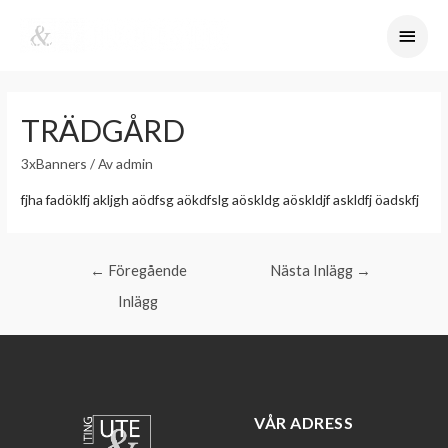
TRÄDGÅRD
3xBanners
/ Av
admin
fjha fadöklfj akljgh aödfsg aökdfslg aöskldg aöskldjf askldfj öadskfj
←
Föregående
Nästa Inlägg
→
Inlägg
VÅR ADRESS