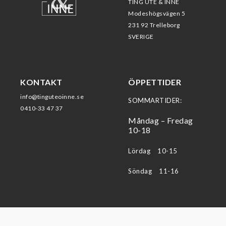
TING UTE & INNE
Modeshögsvägen 5
231 92 Trelleborg
SVERIGE
KONTAKT
ÖPPETTIDER
info@tinguteoinne.se
SOMMARTIDER:
0410-33 47 37
Måndag – Fredag
10-18
Lördag 10-15
Söndag 11-16