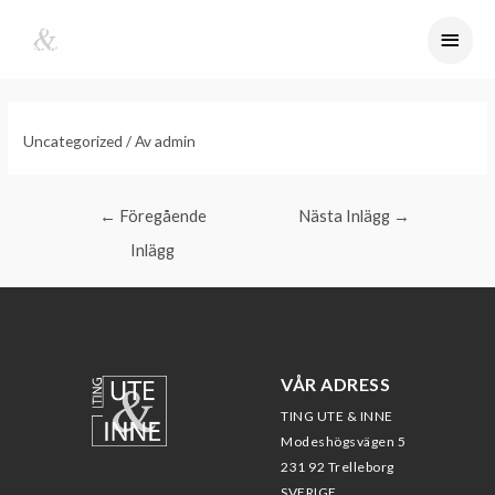
Uncategorized
/ Av
admin
←
Föregående
Nästa Inlägg
→
Inlägg
VÅR ADRESS
TING UTE & INNE
Modeshögsvägen 5
231 92 Trelleborg
SVERIGE